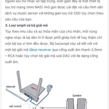
nguồn lưu trữ nhạc số tập trung. Đơn giản đây là một thiết bị
lưu trữ mạng (mini NAS) nhỏ gọn được cài đặt và cấu hình sẵn
dịch vụ music server với không gian lưu trữ SSD tùy chọn theo
yêu cầu của bạn.
3. Loa/ ampli và bộ giải mã
Tùy theo nhu cầu và sự thỏa mãn của chủ nhân, mỗi vùng
nghe nhạc là bộ dàn hi-fi được phối ghép tinh tế hay thậm chí
một bộ loa vi tính đều được. Bộ loa/ampli này sẽ kết nối với
một bộ giải mã
Qbox receiver
qua cổng xuất âm thanh 3.5mm
– RCA hoặc tùy chọn bộ giải mã usb DAC với đa dạng cổng
xuất âm.