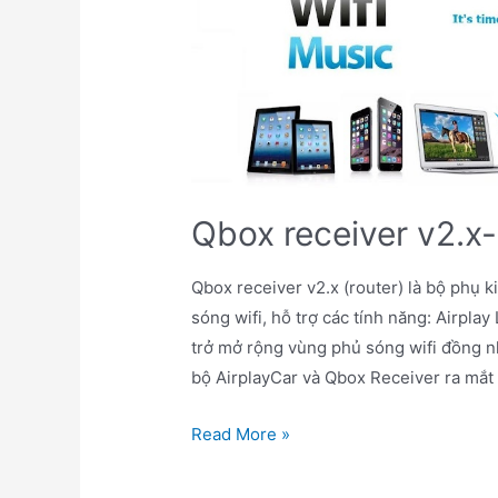
Qbox receiver v2.x-
Qbox receiver v2.x (router) là bộ phụ 
sóng wifi, hỗ trợ các tính năng: Airplay
trở mở rộng vùng phủ sóng wifi đồng n
bộ AirplayCar và Qbox Receiver ra mắt 
Qbox
Read More »
receiver
v2.x-