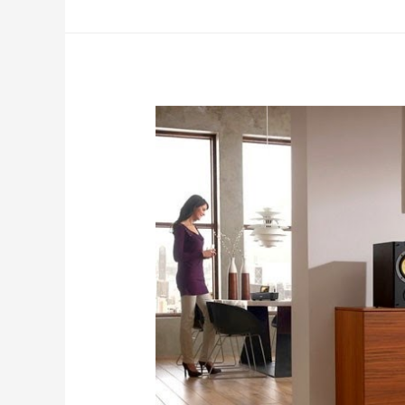
Qbox
router