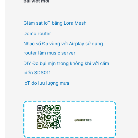
Bài viết mới
Giám sát IoT bằng Lora Mesh
Domo router
Nhạc số Đa vùng với Airplay sử dụng
router làm music server
DIY Đo bụi mịn trong không khí với cảm
biến SDS011
IoT đo lưu lượng mưa