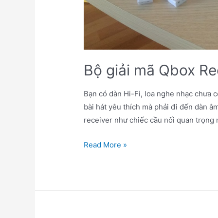
Bộ giải mã Qbox Re
Bạn có dàn Hi-Fi, loa nghe nhạc chưa c
bài hát yêu thích mà phải đi đến dàn â
receiver như chiếc cầu nối quan trọng 
Bộ
Read More »
giải
mã
Qbox
Receiver-
v1