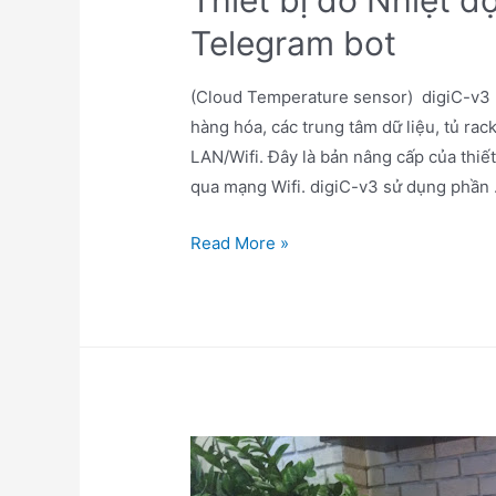
Telegram bot
(Cloud Temperature sensor) digiC-v3 
hàng hóa, các trung tâm dữ liệu, tủ ra
LAN/Wifi. Đây là bản nâng cấp của thiế
qua mạng Wifi. digiC-v3 sử dụng phần
Thiết
Read More »
bị
đo
Nhiệt
độ
digiC-
v3
hỗ
trợ