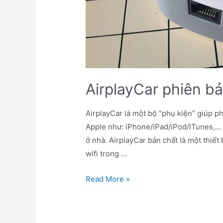
AirplayCar phiên b
AirplayCar là một bộ “phụ kiện” giúp ph
Apple như: iPhone/iPad/iPod/iTunes,… 
ở nhà. AirplayCar bản chất là một thiết
wifi trong …
AirplayCar
Read More »
phiên
bản
ver