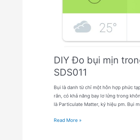
DIY Đo bụi mịn tron
SDS011
Bụi là danh từ chỉ một hỗn hợp phức tạ
rắn, có khả năng bay lơ lửng trong khô
là Particulate Matter, ký hiệu pm. Bụi m
DIY
Read More »
Đo
bụi