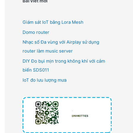
Bài viết mới
Giám sát IoT bằng Lora Mesh
Domo router
Nhạc số Đa vùng với Airplay sử dụng
router làm music server
DIY Đo bụi mịn trong không khí với cảm
biến SDS011
IoT đo lưu lượng mưa