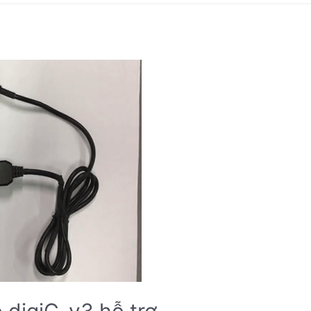
ộ digiC-v3 hỗ trợ