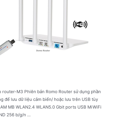
o router-M3 Phiên bản Romo Router sử dụng phần
g để lưu dữ liệu cảm biến/ hoặc lưu trên USB tùy
RAM MB WLAN2.4 WLAN5.0 Gbit ports USB MiWiFi
ND 256 b/g/n …