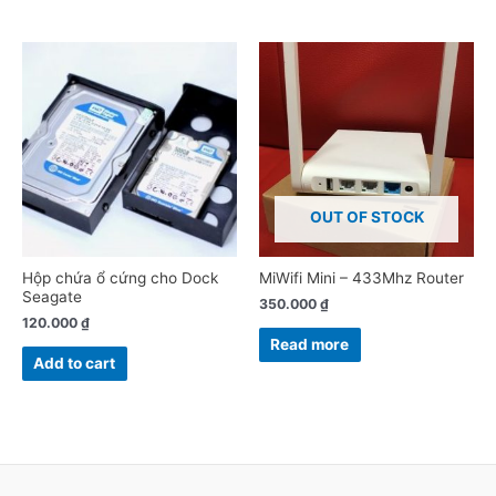
OUT OF STOCK
Hộp chứa ổ cứng cho Dock
MiWifi Mini – 433Mhz Router
Seagate
350.000
₫
120.000
₫
Read more
Add to cart