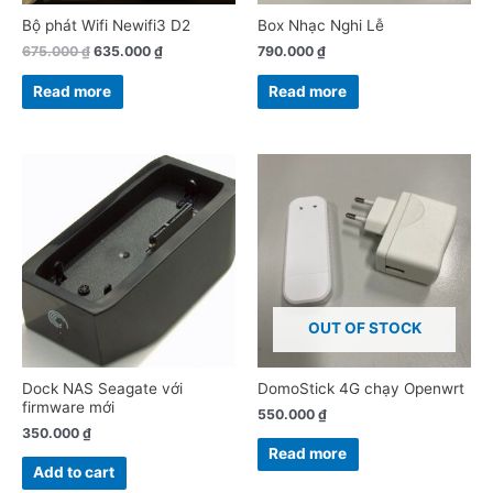
Bộ phát Wifi Newifi3 D2
Box Nhạc Nghi Lễ
675.000
₫
635.000
₫
790.000
₫
Read more
Read more
OUT OF STOCK
Dock NAS Seagate với
DomoStick 4G chạy Openwrt
firmware mới
550.000
₫
350.000
₫
Read more
Add to cart