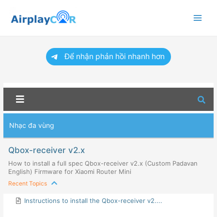
Main
Menu
Để nhận phản hồi nhanh hơn
Nhạc đa vùng
Qbox-receiver v2.x
How to install a full spec Qbox-receiver v2.x (Custom Padavan
English) Firmware for Xiaomi Router Mini
Recent Topics
Instructions to install the Qbox-receiver v2....