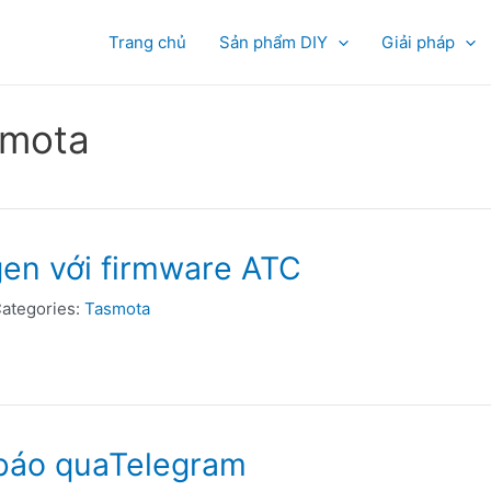
Trang chủ
Sản phẩm DIY
Giải pháp
smota
gen với firmware ATC
ategories:
Tasmota
báo quaTelegram