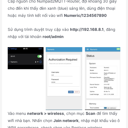
Cấp nguồn cho Numpad2MQTT-Router, đợi khoảng 30 giây
cho đến khi thấy đèn xanh (blue) sáng lên, dùng điện thoại
hoặc máy tính kết nối vào wifi
Numeric/1234567890
Sử dụng trình duyệt truy cập vào
http://192.168.8.1
, đăng
nhập với tài khoản
root/admin
Vào menu
network > wireless
, chọn mục
Scan
để tìm thấy
wifi nhà bạn. Nhấn chọn
Join network
, nhập mật khẩu vào ô
WPA passphrase, check chọn vào Replace wireless