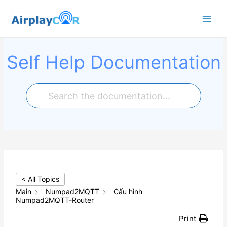
Main
Menu
Self Help Documentation
< All Topics
Main
Numpad2MQTT
Cấu hình
Numpad2MQTT-Router
Print