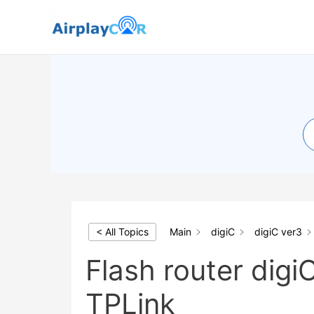
< All Topics
Main
digiC
digiC ver3
Flash router dig
TPLink