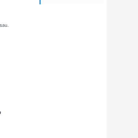
sau.
h