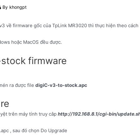
By
khongpt
v3 về firmware gốc của TpLink MR3020 thì thực hiện theo cách 
ndows hoặc MacOS đều được.
stock firmware
nén ra được file
digiC-v3-to-stock.apc
re
yệt trên máy tính truy câp
http://192.168.8.1/cgi-bin/update.s
k.apc , sau đó chọn Do Upgrade