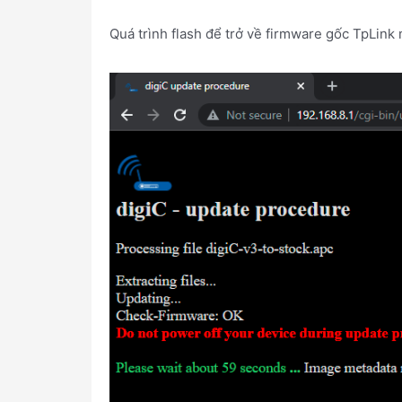
Quá trình flash để trở về firmware gốc TpLink