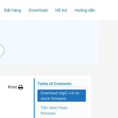
Đặt hàng
Download
Hỗ trợ
Hướng dẫn
Table of Contents
Print
Download digiC-v3-to-
stock firmware
Tiến hành Flash
firmware