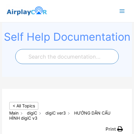
Main
Menu
Self Help Documentation
< All Topics
Main
digiC
digiC ver3
HƯỚNG DẪN CẤU
HÌNH digiC v3
Print