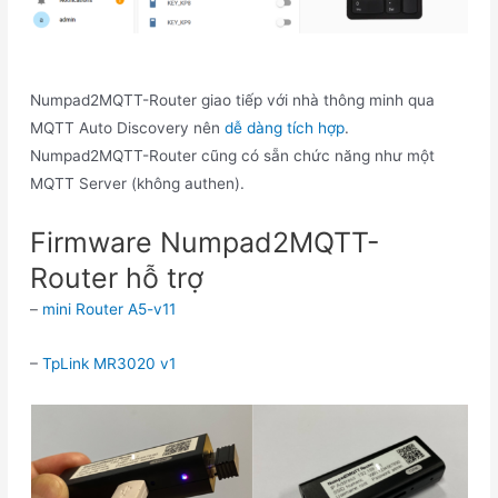
Numpad2MQTT-Router giao tiếp với nhà thông minh qua
MQTT Auto Discovery nên
dễ dàng tích hợp
.
Numpad2MQTT-Router cũng có sẵn chức năng như một
MQTT Server (không authen).
Firmware Numpad2MQTT-
Router hỗ trợ
–
mini Router A5-v11
–
TpLink MR3020 v1