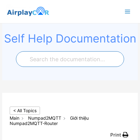
Main
Menu
Self Help Documentation
< All Topics
Main
Numpad2MQTT
Giới thiệu
Numpad2MQTT-Router
Print