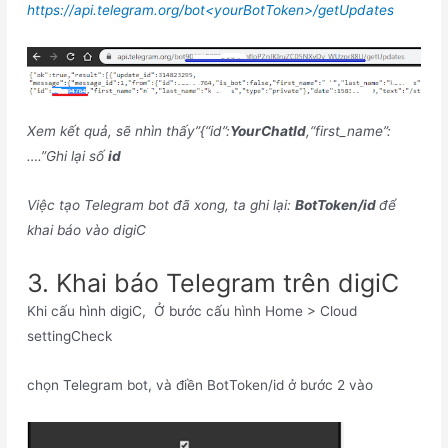
https://api.telegram.org/bot<yourBotToken>/getUpdates
Xem kết quả, sẽ nhìn thấy”{“id”:
YourChatId
,“first_name”:
….”Ghi lại số
id
Việc tạo Telegram bot đã xong, ta ghi lại:
BotToken/id
để
khai báo vào digiC
3. Khai báo Telegram trên digiC
Khi cấu hình digiC, Ở bước cấu hình Home > Cloud
settingCheck
chọn Telegram bot, và điền BotToken/id ở bước 2 vào