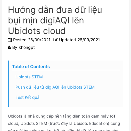
Hướng dẫn đưa dữ liệu
bụi mịn digiAQI lên
Ubidots cloud
Posted
28/09/2021
Updated
28/09/2021
By
khongpt
Table of Contents
Ubidots STEM
Push dữ liệu từ digiAQI lên Ubidots STEM
Test Kết quả
Ubidots là nhà cung cấp nền tảng điện toán đám mây IoT
cloud, Ubidots STEM (trước đây là Ubidots Education) cung
cấp giới hạn dịch vụ lưu trữ và hiển thị dữ liệu cho các nhà