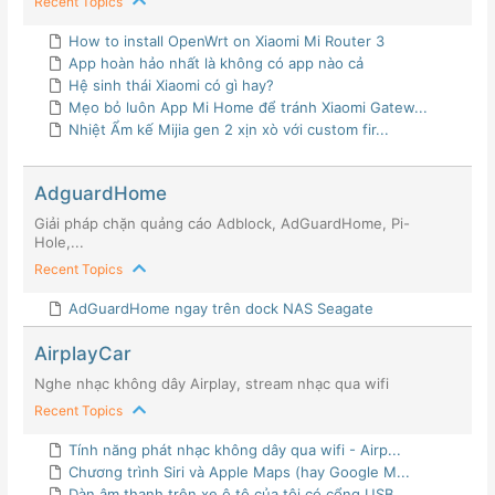
Recent Topics
How to install OpenWrt on Xiaomi Mi Router 3
App hoàn hảo nhất là không có app nào cả
Hệ sinh thái Xiaomi có gì hay?
Mẹo bỏ luôn App Mi Home để tránh Xiaomi Gatew...
Nhiệt Ẩm kế Mijia gen 2 xịn xò với custom fir...
AdguardHome
Giải pháp chặn quảng cáo Adblock, AdGuardHome, Pi-
Hole,...
Recent Topics
AdGuardHome ngay trên dock NAS Seagate
AirplayCar
Nghe nhạc không dây Airplay, stream nhạc qua wifi
Recent Topics
Tính năng phát nhạc không dây qua wifi - Airp...
Chương trình Siri và Apple Maps (hay Google M...
Dàn âm thanh trên xe ô tô của tôi có cổng USB...