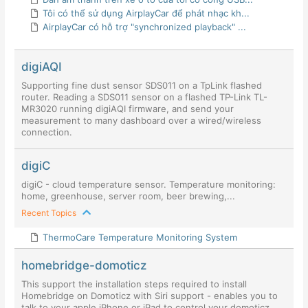
Tôi có thể sử dụng AirplayCar để phát nhạc kh...
AirplayCar có hỗ trợ "synchronized playback" ...
digiAQI
Supporting fine dust sensor SDS011 on a TpLink flashed
router. Reading a SDS011 sensor on a flashed TP-Link TL-
MR3020 running digiAQI firmware, and send your
measurement to many dashboard over a wired/wireless
connection.
digiC
digiC - cloud temperature sensor. Temperature monitoring:
home, greenhouse, server room, beer brewing,...
Recent Topics
ThermoCare Temperature Monitoring System
homebridge-domoticz
This support the installation steps required to install
Homebridge on Domoticz with Siri support - enables you to
talk to your apple iPhone or iPad to control your domoticz